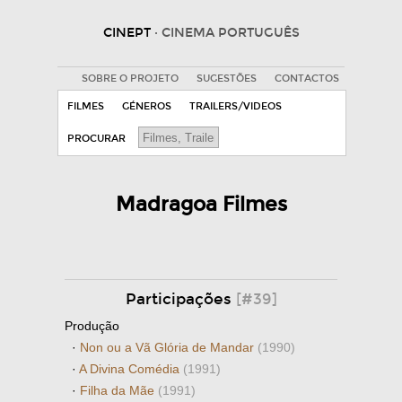
CINEPT
· CINEMA PORTUGUÊS
SOBRE O PROJETO
SUGESTÕES
CONTACTOS
FILMES
GÉNEROS
TRAILERS/VIDEOS
PROCURAR
Madragoa Filmes
Participações
[#39]
Produção
·
Non ou a Vã Glória de Mandar
(1990)
·
A Divina Comédia
(1991)
·
Filha da Mãe
(1991)