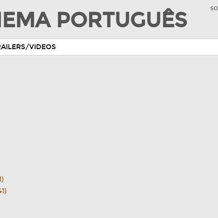
SO
INEMA PORTUGUÊS
RAILERS/VIDEOS
1)
41)