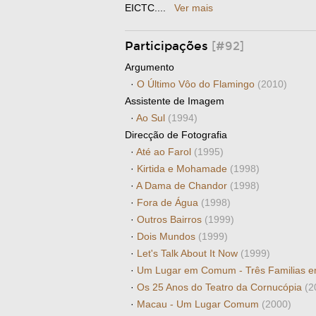
EICTC.
...
Ver mais
Participações
[#92]
Argumento
·
O Último Vôo do Flamingo
(2010)
Assistente de Imagem
·
Ao Sul
(1994)
Direcção de Fotografia
·
Até ao Farol
(1995)
·
Kirtida e Mohamade
(1998)
·
A Dama de Chandor
(1998)
·
Fora de Água
(1998)
·
Outros Bairros
(1999)
·
Dois Mundos
(1999)
·
Let's Talk About It Now
(1999)
·
Um Lugar em Comum - Três Familias e
·
Os 25 Anos do Teatro da Cornucópia
(2
·
Macau - Um Lugar Comum
(2000)