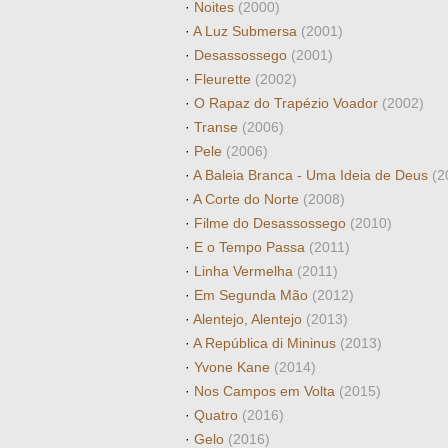
·
Noites
(2000)
·
A Luz Submersa
(2001)
·
Desassossego
(2001)
·
Fleurette
(2002)
·
O Rapaz do Trapézio Voador
(2002)
·
Transe
(2006)
·
Pele
(2006)
·
A Baleia Branca - Uma Ideia de Deus
(2
·
A Corte do Norte
(2008)
·
Filme do Desassossego
(2010)
·
E o Tempo Passa
(2011)
·
Linha Vermelha
(2011)
·
Em Segunda Mão
(2012)
·
Alentejo, Alentejo
(2013)
·
A República di Mininus
(2013)
·
Yvone Kane
(2014)
·
Nos Campos em Volta
(2015)
·
Quatro
(2016)
·
Gelo
(2016)