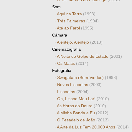
Som
·
Aqui na Terra
(1993)
·
Três Palmeiras
(1994)
·
Até ao Farol
(1995)
Câmara
·
Alentejo, Alentejo
(2013)
Cinematografia
·
A Noite do Golpe de Estado
(2001)
·
Os Maias
(2014)
Fotografia
·
Swagatam (Bem-Vindos)
(1998)
·
Novos Lisboetas
(2003)
·
Lisboetas
(2004)
·
Oh, Lisboa Meu Lar!
(2010)
·
As Horas do Douro
(2010)
·
A Minha Banda e Eu
(2012)
·
O Pesadelo de João
(2013)
·
A Arte da Luz Tem 20.000 Anos
(2014)