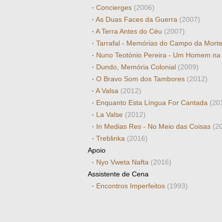
·
Concierges
(2006)
·
As Duas Faces da Guerra
(2007)
·
A Terra Antes do Céu
(2007)
·
Tarrafal - Memórias do Campo da Mort
·
Nuno Teotónio Pereira - Um Homem na
·
Dundo, Memória Colonial
(2009)
·
O Bravo Som dos Tambores
(2012)
·
A Valsa
(2012)
·
Enquanto Esta Língua For Cantada
(20
·
La Valse
(2012)
·
In Medias Res - No Meio das Coisas
(2
·
Treblinka
(2016)
Apoio
·
Nyo Vweta Nafta
(2016)
Assistente de Cena
·
Encontros Imperfeitos
(1993)