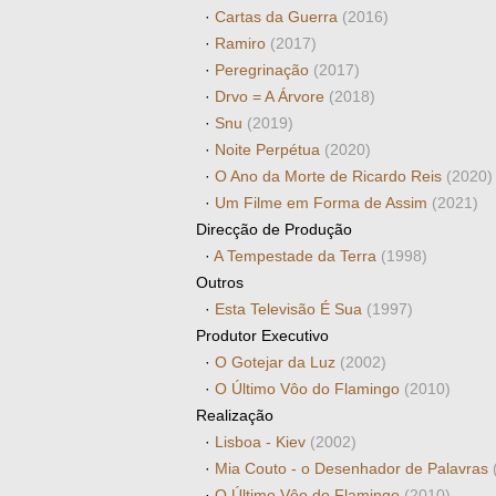
·
Cartas da Guerra
(2016)
·
Ramiro
(2017)
·
Peregrinação
(2017)
·
Drvo = A Árvore
(2018)
·
Snu
(2019)
·
Noite Perpétua
(2020)
·
O Ano da Morte de Ricardo Reis
(2020)
·
Um Filme em Forma de Assim
(2021)
Direcção de Produção
·
A Tempestade da Terra
(1998)
Outros
·
Esta Televisão É Sua
(1997)
Produtor Executivo
·
O Gotejar da Luz
(2002)
·
O Último Vôo do Flamingo
(2010)
Realização
·
Lisboa - Kiev
(2002)
·
Mia Couto - o Desenhador de Palavras
·
O Último Vôo do Flamingo
(2010)