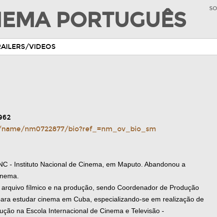
SO
INEMA PORTUGUÊS
RAILERS/VIDEOS
962
/name/nm0722877/bio?ref_=nm_ov_bio_sm
INC - Instituto Nacional de Cinema, em Maputo. Abandonou a
cinema.
o, arquivo fílmico e na produção, sendo Coordenador de Produção
ra estudar cinema em Cuba, especializando-se em realização de
ução na Escola Internacional de Cinema e Televisão -