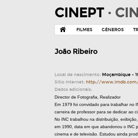
CINEPT
· C
FILMES
GÉNEROS
T
João Ribeiro
Local de nascimento:
Moçambique - 1
Sítio internet:
http://www.imdb.com
Dados adicionais:
Director de Fotografia, Realizador
Em 1979 foi convidado para trabalhar no 
carreira de professor para se dedicar ao 
No INC trabalhou na distribuição, exibiçã
em 1990, data em que abandonou o INC pa
cinema e de televisão. Estudou ainda prod