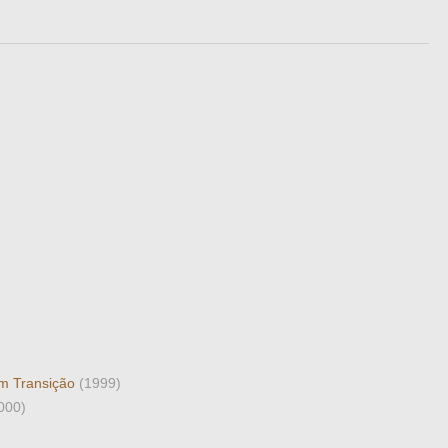
m Transição
(1999)
000)