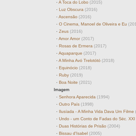
·
A Toca do Lobo
(2015)
·
Luz Obscura
(2016)
·
Ascensão
(2016)
·
O Cinema, Manoel de Oliveira e Eu
(20
·
Zeus
(2016)
·
Amor Amor
(2017)
·
Rosas de Ermera
(2017)
·
Aquaparque
(2017)
·
A Minha Avó Trelotótó
(2018)
·
Equinócio
(2018)
·
Ruby
(2019)
·
Boa Noite
(2021)
Imagem
·
Senhora Aparecida
(1994)
·
Outro País
(1998)
·
Ilusíada - A Minha Vida Dava Um Filme
·
Undo - um Conto de Fadas do Séc. XX
·
Duas Histórias de Prisão
(2004)
·
Bissau d'Isabel
(2005)