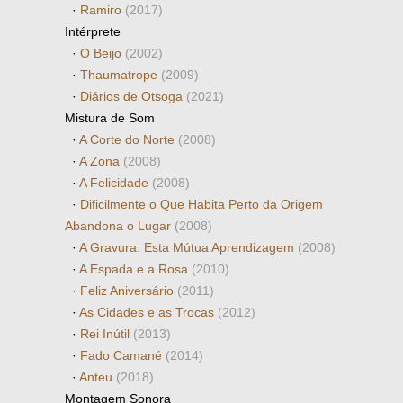
·
Ramiro
(2017)
Intérprete
·
O Beijo
(2002)
·
Thaumatrope
(2009)
·
Diários de Otsoga
(2021)
Mistura de Som
·
A Corte do Norte
(2008)
·
A Zona
(2008)
·
A Felicidade
(2008)
·
Dificilmente o Que Habita Perto da Origem
Abandona o Lugar
(2008)
·
A Gravura: Esta Mútua Aprendizagem
(2008)
·
A Espada e a Rosa
(2010)
·
Feliz Aniversário
(2011)
·
As Cidades e as Trocas
(2012)
·
Rei Inútil
(2013)
·
Fado Camané
(2014)
·
Anteu
(2018)
Montagem Sonora