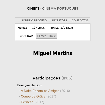
CINEPT
· CINEMA PORTUGUÊS
SOBRE O PROJETO
SUGESTÕES
CONTACTOS
FILMES
GÉNEROS
TRAILERS/VIDEOS
PROCURAR
Miguel Martins
Participações
[#66]
Direcção de Som
·
À Noite Fazem-se Amigos
(2016)
·
Coupe de Grâce
(2017)
·
Extinção
(2017)