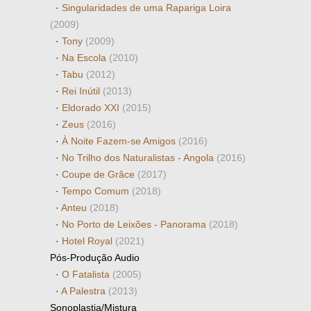
·
Singularidades de uma Rapariga Loira
(2009)
·
Tony
(2009)
·
Na Escola
(2010)
·
Tabu
(2012)
·
Rei Inútil
(2013)
·
Eldorado XXI
(2015)
·
Zeus
(2016)
·
À Noite Fazem-se Amigos
(2016)
·
No Trilho dos Naturalistas - Angola
(2016)
·
Coupe de Grâce
(2017)
·
Tempo Comum
(2018)
·
Anteu
(2018)
·
No Porto de Leixões - Panorama
(2018)
·
Hotel Royal
(2021)
Pós-Produção Audio
·
O Fatalista
(2005)
·
A Palestra
(2013)
Sonoplastia/Mistura