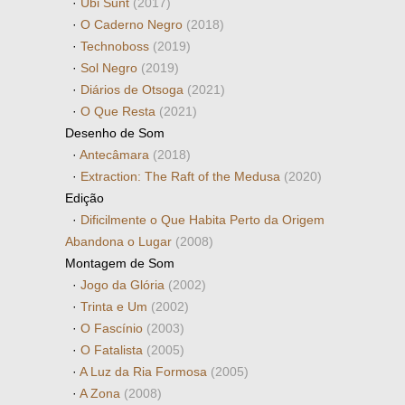
·
Ubi Sunt
(2017)
·
O Caderno Negro
(2018)
·
Technoboss
(2019)
·
Sol Negro
(2019)
·
Diários de Otsoga
(2021)
·
O Que Resta
(2021)
Desenho de Som
·
Antecâmara
(2018)
·
Extraction: The Raft of the Medusa
(2020)
Edição
·
Dificilmente o Que Habita Perto da Origem
Abandona o Lugar
(2008)
Montagem de Som
·
Jogo da Glória
(2002)
·
Trinta e Um
(2002)
·
O Fascínio
(2003)
·
O Fatalista
(2005)
·
A Luz da Ria Formosa
(2005)
·
A Zona
(2008)