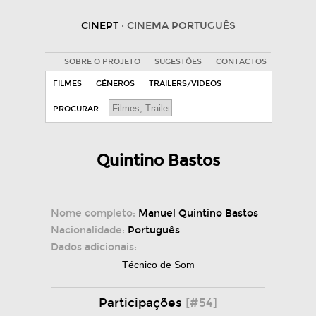
CINEPT
· CINEMA PORTUGUÊS
SOBRE O PROJETO
SUGESTÕES
CONTACTOS
FILMES
GÉNEROS
TRAILERS/VIDEOS
PROCURAR
Quintino Bastos
Nome completo:
Manuel Quintino Bastos
Nacionalidade:
Português
Dados adicionais:
Técnico de Som
Participações
[#54]