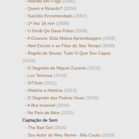
·
Retrato em Fuga
(2000)
·
Quem é Ricardo?
(2004)
·
Suicídio Encomendado
(2007)
·
1ª Vez 16 mm
(2008)
·
U Omãi Qe Dava Pulus
(2008)
·
A Gravura: Esta Mútua Aprendizagem
(2008)
·
Abel Escoto e as Fitas do Seu Tempo
(2008)
·
Ângelo de Sousa: Tudo O Que Sou Capaz
(2010)
·
O Segredo de Miguel Zuzarte
(2010)
·
Luz Teimosa
(2010)
·
S/Título
(2011)
·
História a História
(2014)
·
O Segredo das Pedras Vivas
(2016)
·
A Ilha Invisível
(2018)
·
No País de Alice
(2021)
Captação de Som
·
The Bad Girl
(2015)
·
Sou Autor do Meu Nome - Mia Couto
(2019)