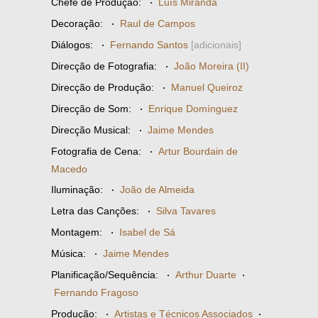
Chefe de Produção:
·
Luís Miranda
Decoração:
·
Raul de Campos
Diálogos:
·
Fernando Santos
[adicionais]
Direcção de Fotografia:
·
João Moreira (II)
Direcção de Produção:
·
Manuel Queiroz
Direcção de Som:
·
Enrique Domínguez
Direcção Musical:
·
Jaime Mendes
Fotografia de Cena:
·
Artur Bourdain de
Macedo
Iluminação:
·
João de Almeida
Letra das Canções:
·
Silva Tavares
Montagem:
·
Isabel de Sá
Música:
·
Jaime Mendes
Planificação/Sequência:
·
Arthur Duarte
·
Fernando Fragoso
Produção:
·
Artistas e Técnicos Associados
·