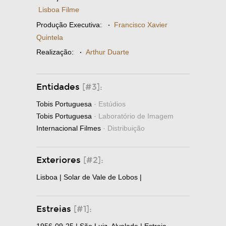
Lisboa Filme
Produção Executiva:
·
Francisco Xavier
Quintela
Realização:
·
Arthur Duarte
Entidades
[#3]:
Tobis Portuguesa
· Estúdios
Tobis Portuguesa
· Laboratório de Imagem
Internacional Filmes
· Distribuição
Exteriores
[#2]:
Lisboa | Solar de Vale de Lobos |
Estreias
[#1]: