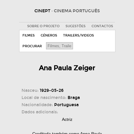
CINEPT
· CINEMA PORTUGUÊS
SOBRE O PROJETO
SUGESTÕES
CONTACTOS
FILMES
GÉNEROS
TRAILERS/VIDEOS
PROCURAR
Ana Paula Zeiger
Nasceu:
1929-05-26
Local de nascimento:
Braga
Nacionalidade:
Portuguesa
Dados adicionais:
Actriz
Creditada também como Anna Paula