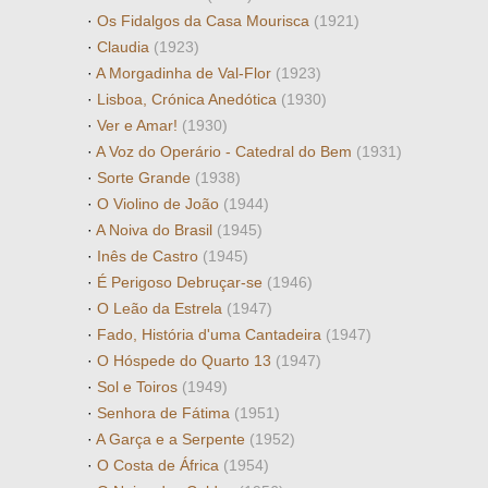
·
Os Fidalgos da Casa Mourisca
(1921)
·
Claudia
(1923)
·
A Morgadinha de Val-Flor
(1923)
·
Lisboa, Crónica Anedótica
(1930)
·
Ver e Amar!
(1930)
·
A Voz do Operário - Catedral do Bem
(1931)
·
Sorte Grande
(1938)
·
O Violino de João
(1944)
·
A Noiva do Brasil
(1945)
·
Inês de Castro
(1945)
·
É Perigoso Debruçar-se
(1946)
·
O Leão da Estrela
(1947)
·
Fado, História d'uma Cantadeira
(1947)
·
O Hóspede do Quarto 13
(1947)
·
Sol e Toiros
(1949)
·
Senhora de Fátima
(1951)
·
A Garça e a Serpente
(1952)
·
O Costa de África
(1954)