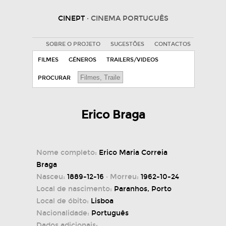
CINEPT
· CINEMA PORTUGUÊS
SOBRE O PROJETO
SUGESTÕES
CONTACTOS
FILMES
GÉNEROS
TRAILERS/VIDEOS
PROCURAR
Erico Braga
Nome completo:
Erico Maria Correia
Braga
Nasceu:
1889-12-16
· Morreu:
1962-10-24
Local de nascimento:
Paranhos, Porto
Local de óbito:
Lisboa
Nacionalidade:
Português
Dados adicionais: