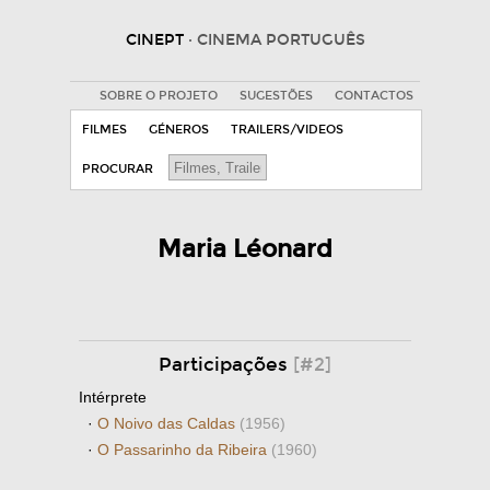
CINEPT
· CINEMA PORTUGUÊS
SOBRE O PROJETO
SUGESTÕES
CONTACTOS
FILMES
GÉNEROS
TRAILERS/VIDEOS
PROCURAR
Maria Léonard
Participações
[#2]
Intérprete
·
O Noivo das Caldas
(1956)
·
O Passarinho da Ribeira
(1960)