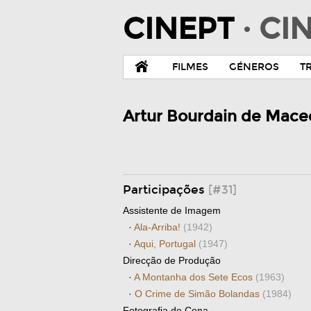
CINEPT
· C
FILMES
GÉNEROS
T
Artur Bourdain de Mac
Participações
[#31]
Assistente de Imagem
·
Ala-Arriba!
(1942)
·
Aqui, Portugal
(1947)
Direcção de Produção
·
A Montanha dos Sete Ecos
(1963)
·
O Crime de Simão Bolandas
(1984)
Fotografia de Cena