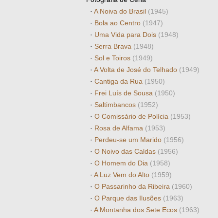
·
A Noiva do Brasil
(1945)
·
Bola ao Centro
(1947)
·
Uma Vida para Dois
(1948)
·
Serra Brava
(1948)
·
Sol e Toiros
(1949)
·
A Volta de José do Telhado
(1949)
·
Cantiga da Rua
(1950)
·
Frei Luís de Sousa
(1950)
·
Saltimbancos
(1952)
·
O Comissário de Polícia
(1953)
·
Rosa de Alfama
(1953)
·
Perdeu-se um Marido
(1956)
·
O Noivo das Caldas
(1956)
·
O Homem do Dia
(1958)
·
A Luz Vem do Alto
(1959)
·
O Passarinho da Ribeira
(1960)
·
O Parque das Ilusões
(1963)
·
A Montanha dos Sete Ecos
(1963)