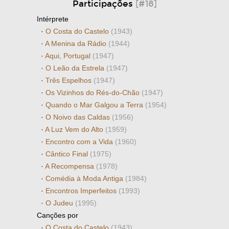
Participações
[#18]
Intérprete
·
O Costa do Castelo
(1943)
·
A Menina da Rádio
(1944)
·
Aqui, Portugal
(1947)
·
O Leão da Estrela
(1947)
·
Três Espelhos
(1947)
·
Os Vizinhos do Rés-do-Chão
(1947)
·
Quando o Mar Galgou a Terra
(1954)
·
O Noivo das Caldas
(1956)
·
A Luz Vem do Alto
(1959)
·
Encontro com a Vida
(1960)
·
Cântico Final
(1975)
·
A Recompensa
(1978)
·
Comédia à Moda Antiga
(1984)
·
Encontros Imperfeitos
(1993)
·
O Judeu
(1995)
Canções por
·
O Costa do Castelo
(1943)