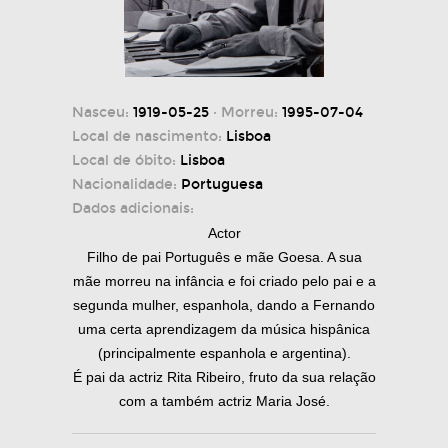
Nasceu:
1919-05-25
· Morreu:
1995-07-04
Local de nascimento:
Lisboa
Local de óbito:
Lisboa
Nacionalidade:
Portuguesa
Dados adicionais:
Actor
Filho de pai Português e mãe Goesa. A sua
mãe morreu na infância e foi criado pelo pai e a
segunda mulher, espanhola, dando a Fernando
uma certa aprendizagem da música hispânica
(principalmente espanhola e argentina).
É pai da actriz Rita Ribeiro, fruto da sua relação
com a também actriz Maria José.