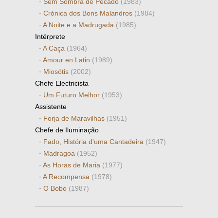
·
Sem Sombra de Pecado
(1983)
·
Crónica dos Bons Malandros
(1984)
·
A Noite e a Madrugada
(1985)
Intérprete
·
A Caça
(1964)
·
Amour en Latin
(1989)
·
Miosótis
(2002)
Chefe Electricista
·
Um Futuro Melhor
(1953)
Assistente
·
Forja de Maravilhas
(1951)
Chefe de Iluminação
·
Fado, História d'uma Cantadeira
(1947)
·
Madragoa
(1952)
·
As Horas de Maria
(1977)
·
A Recompensa
(1978)
·
O Bobo
(1987)