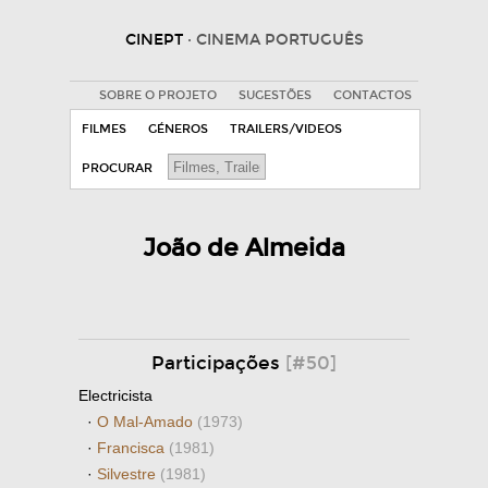
CINEPT
· CINEMA PORTUGUÊS
SOBRE O PROJETO
SUGESTÕES
CONTACTOS
FILMES
GÉNEROS
TRAILERS/VIDEOS
PROCURAR
João de Almeida
Participações
[#50]
Electricista
·
O Mal-Amado
(1973)
·
Francisca
(1981)
·
Silvestre
(1981)