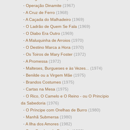
·
Operação Dinamite
(1967)
·
A Cruz de Ferro
(1968)
·
A Caçada do Malhadeiro
(1969)
·
O Ladrão de Quem Se Fala
(1969)
·
O Diabo Era Outro
(1969)
·
A Maluquinha de Arroios
(1970)
·
O Destino Marca a Hora
(1970)
·
Os Toiros de Mary Foster
(1972)
·
A Promessa
(1972)
·
Malteses, Burgueses e às Vezes...
(1974)
·
Benilde ou a Virgem Mãe
(1975)
·
Brandos Costumes
(1975)
·
Cartas na Mesa
(1975)
·
O Rico, O Camelo e O Reino - ou O Princípio
da Sabedoria
(1976)
·
O Príncipe com Orelhas de Burro
(1980)
·
Manhã Submersa
(1980)
·
A Ilha dos Amores
(1982)