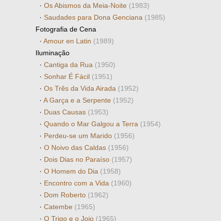
·
Os Abismos da Meia-Noite
(1983)
·
Saudades para Dona Genciana
(1985)
Fotografia de Cena
·
Amour en Latin
(1989)
Iluminação
·
Cantiga da Rua
(1950)
·
Sonhar É Fácil
(1951)
·
Os Três da Vida Airada
(1952)
·
A Garça e a Serpente
(1952)
·
Duas Causas
(1953)
·
Quando o Mar Galgou a Terra
(1954)
·
Perdeu-se um Marido
(1956)
·
O Noivo das Caldas
(1956)
·
Dois Dias no Paraíso
(1957)
·
O Homem do Dia
(1958)
·
Encontro com a Vida
(1960)
·
Dom Roberto
(1962)
·
Catembe
(1965)
·
O Trigo e o Joio
(1965)