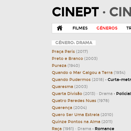
CINEPT
· C
FILMES
GÉNEROS
T
GÉNERO: DRAMA
Praça Paris
(2017)
Preto e Branco
(2003)
Pureza
(1940)
Quando o Mar Galgou a Terra
(1954)
Quando Pudermos
(2018)
· Curta-me
Quaresma
(2003)
Quarta Divisão
(2013)
· Drama
· Policial
Quatro Paredes Nuas
(1978)
Querença
(2004)
Quero Ser Uma Estrela
(2010)
Quinze Pontos na Alma
(2011)
Raça
(1961)
· Drama
· Romance