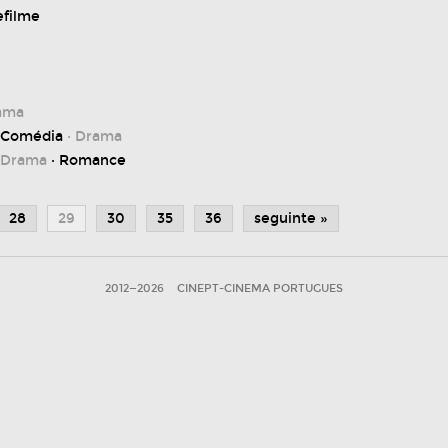
efilme
ama
 Comédia
· Drama
 Drama
· Romance
28
29
30
35
36
seguinte »
2012—2026
CINEPT-CINEMA PORTUGUES