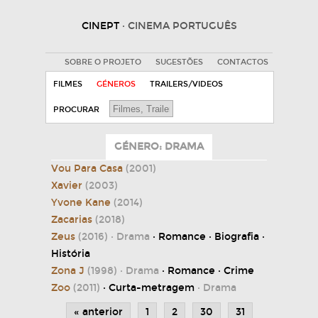
CINEPT
· CINEMA PORTUGUÊS
SOBRE O PROJETO
SUGESTÕES
CONTACTOS
FILMES
GÉNEROS
TRAILERS/VIDEOS
PROCURAR
GÉNERO: DRAMA
Vou Para Casa
(2001)
Xavier
(2003)
Yvone Kane
(2014)
Zacarias
(2018)
Zeus
(2016)
· Drama
· Romance · Biografia ·
História
Zona J
(1998)
· Drama
· Romance · Crime
Zoo
(2011)
· Curta-metragem
· Drama
« anterior
1
2
30
31