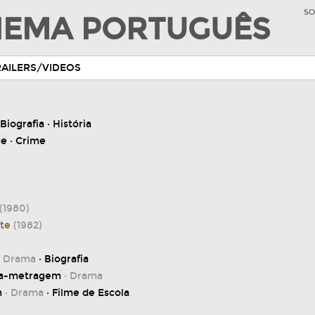
SO
INEMA PORTUGUÊS
RAILERS/VIDEOS
 Biografia · História
e · Crime
(1980)
nte
(1982)
· Drama
· Biografia
rta-metragem
· Drama
m
· Drama
· Filme de Escola