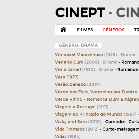
CINEPT
· C
FILMES
GÉNEROS
T
GÉNERO: DRAMA
Vendaval Maravilhoso
(1949)
· Drama
·
Veneno Cura
(2008)
· Drama
· Romanc
Ver e Amar!
(1930)
· Drama
· Romance
Vera (197?)
Verão Danado
(2017)
Verde por Fora, Vermelho por Dentro
Verde Vinho - Romance Dum Emigra
Viagem a Portugal
(2011)
Viagem ao Princípio do Mundo
(1997)
Vicky and Sam
(2010)
· Comédia · Cu
Vida Tramada
(2012)
· Curta-metrage
Vidas
(1984)