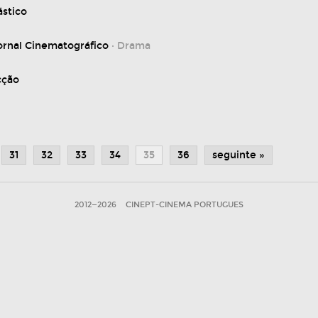
ástico
Jornal Cinematográfico
· Drama
cção
31
32
33
34
35
36
seguinte »
2012—2026
CINEPT-CINEMA PORTUGUES