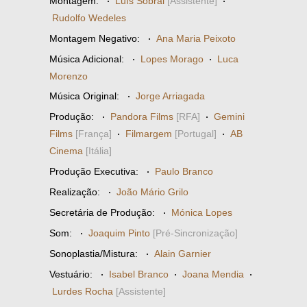
Montagem:
·
Luís Sobral
[Assistente]
·
Rudolfo Wedeles
Montagem Negativo:
·
Ana Maria Peixoto
Música Adicional:
·
Lopes Morago
·
Luca
Morenzo
Música Original:
·
Jorge Arriagada
Produção:
·
Pandora Films
[RFA]
·
Gemini
Films
[França]
·
Filmargem
[Portugal]
·
AB
Cinema
[Itália]
Produção Executiva:
·
Paulo Branco
Realização:
·
João Mário Grilo
Secretária de Produção:
·
Mónica Lopes
Som:
·
Joaquim Pinto
[Pré-Sincronização]
Sonoplastia/Mistura:
·
Alain Garnier
Vestuário:
·
Isabel Branco
·
Joana Mendia
·
Lurdes Rocha
[Assistente]