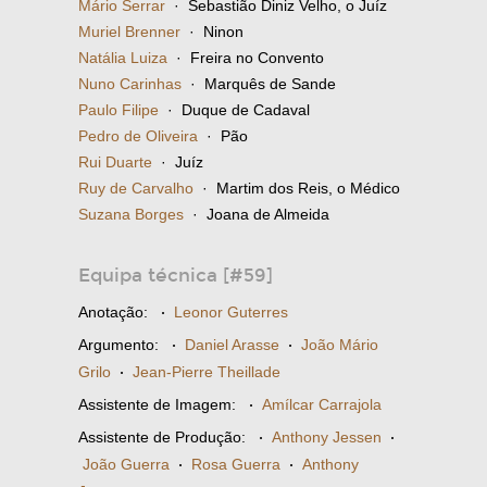
Mário Serrar
· Sebastião Diniz Velho, o Juíz
Muriel Brenner
· Ninon
Natália Luiza
· Freira no Convento
Nuno Carinhas
· Marquês de Sande
Paulo Filipe
· Duque de Cadaval
Pedro de Oliveira
· Pão
Rui Duarte
· Juíz
Ruy de Carvalho
· Martim dos Reis, o Médico
Suzana Borges
· Joana de Almeida
Equipa técnica [#59]
Anotação:
·
Leonor Guterres
Argumento:
·
Daniel Arasse
·
João Mário
Grilo
·
Jean-Pierre Theillade
Assistente de Imagem:
·
Amílcar Carrajola
Assistente de Produção:
·
Anthony Jessen
·
João Guerra
·
Rosa Guerra
·
Anthony