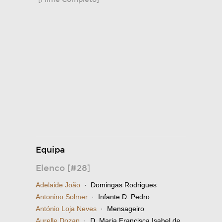
Equipa
Elenco [#28]
Adelaide João
· Domingas Rodrigues
Antonino Solmer
· Infante D. Pedro
António Loja Neves
· Mensageiro
Aurelle Dozan
· D. Maria Francisca Isabel de