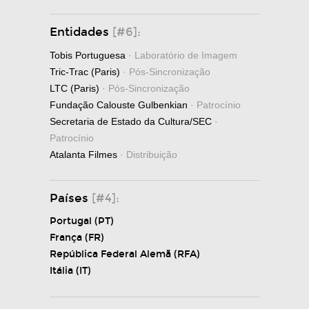
Entidades
[#6]:
Tobis Portuguesa
· Laboratório de Imagem
Tric-Trac (Paris)
· Pós-Sincronização
LTC (Paris)
· Pós-Sincronização
Fundação Calouste Gulbenkian
· Patrocínio
Secretaria de Estado da Cultura/SEC
·
Patrocínio
Atalanta Filmes
· Distribuição
Países
[#4]:
Portugal (PT)
França (FR)
República Federal Alemã (RFA)
Itália (IT)