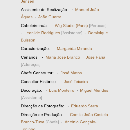
Jensen
Assistente de Realização:
·
Manuel João
Águas
·
João Guerra
Cabeleireiro/a:
·
Wig Studio (Paris)
[Perucas]
·
Leonilde Rodrigues
[Assistente]
·
Dominique
Buisson
Caracterização:
·
Margarida Miranda
Cenários:
·
Maria José Branco
·
José Faria
[Adereços]
Chefe Construtor:
·
José Matos
Consultor Histórico:
·
José Teixeira
Decoração:
·
Luís Monteiro
·
Miguel Mendes
[Assistente]
Direcção de Fotografia:
·
Eduardo Serra
Direcção de Produção:
·
Camilo João Castelo
Branco-Tuxa
[Chefe]
·
António Gonçalo-
Toninho