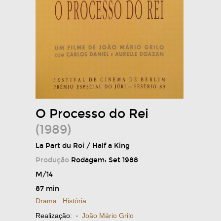
O Processo do Rei
(1989)
La Part du Roi / Half a King
Produção
Rodagem: Set 1988
M/14
87 min
Drama
História
Realização:
·
João Mário Grilo