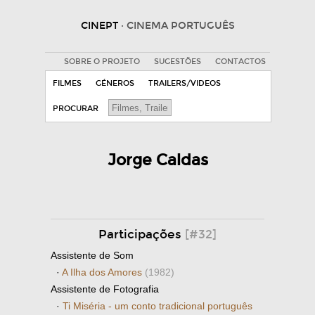
CINEPT
· CINEMA PORTUGUÊS
SOBRE O PROJETO
SUGESTÕES
CONTACTOS
FILMES
GÉNEROS
TRAILERS/VIDEOS
PROCURAR
Jorge Caldas
Participações
[#32]
Assistente de Som
·
A Ilha dos Amores
(1982)
Assistente de Fotografia
·
Ti Miséria - um conto tradicional português