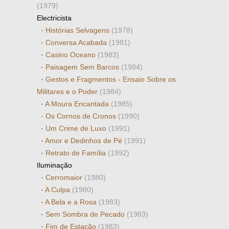
(1979)
Electricista
·
Histórias Selvagens
(1978)
·
Conversa Acabada
(1981)
·
Casino Oceano
(1983)
·
Paisagem Sem Barcos
(1984)
·
Gestos e Fragmentos - Ensaio Sobre os
Militares e o Poder
(1984)
·
A Moura Encantada
(1985)
·
Os Cornos de Cronos
(1990)
·
Um Crime de Luxo
(1991)
·
Amor e Dedinhos de Pé
(1991)
·
Retrato de Família
(1992)
Iluminação
·
Cerromaior
(1980)
·
A Culpa
(1980)
·
A Bela e a Rosa
(1983)
·
Sem Sombra de Pecado
(1983)
·
Fim de Estação
(1983)