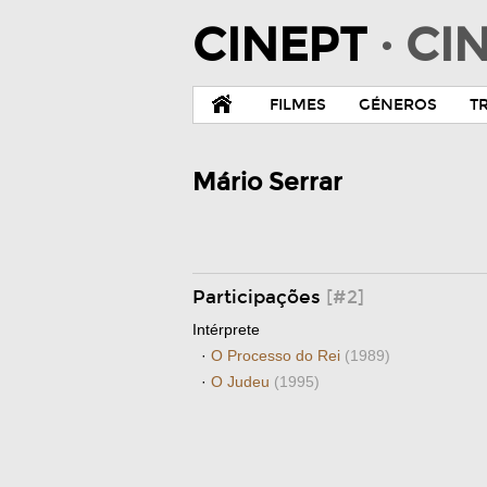
CINEPT
· C
FILMES
GÉNEROS
T
Mário Serrar
Participações
[#2]
Intérprete
·
O Processo do Rei
(1989)
·
O Judeu
(1995)