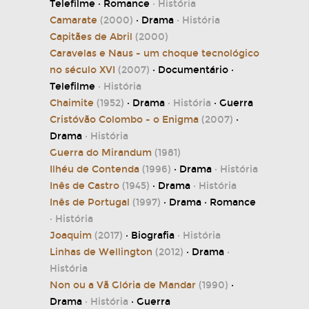
Telefilme · Romance
· História
Camarate
(2000)
· Drama
· História
Capitães de Abril
(2000)
Caravelas e Naus - um choque tecnológico
no século XVI
(2007)
· Documentário ·
Telefilme
· História
Chaimite
(1952)
· Drama
· História
· Guerra
Cristóvão Colombo - o Enigma
(2007)
·
Drama
· História
Guerra do Mirandum
(1981)
Ilhéu de Contenda
(1996)
· Drama
· História
Inês de Castro
(1945)
· Drama
· História
Inês de Portugal
(1997)
· Drama · Romance
· História
Joaquim
(2017)
· Biografia
· História
Linhas de Wellington
(2012)
· Drama
·
História
Non ou a Vã Glória de Mandar
(1990)
·
Drama
· História
· Guerra