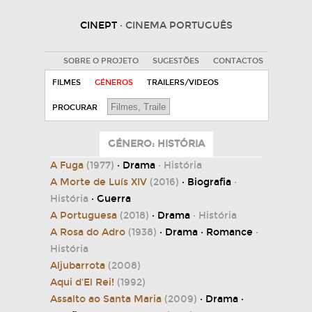
CINEPT
· CINEMA PORTUGUÊS
SOBRE O PROJETO
SUGESTÕES
CONTACTOS
FILMES
GÉNEROS
TRAILERS/VIDEOS
PROCURAR
GÉNERO: HISTÓRIA
A Fuga
(1977)
· Drama
· História
A Morte de Luís XIV
(2016)
· Biografia
·
História
· Guerra
A Portuguesa
(2018)
· Drama
· História
A Rosa do Adro
(1938)
· Drama · Romance
·
História
Aljubarrota
(2008)
Aqui d'El Rei!
(1992)
Assalto ao Santa Maria
(2009)
· Drama ·