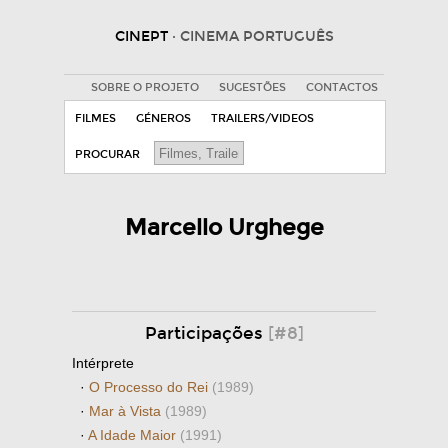
CINEPT
· CINEMA PORTUGUÊS
SOBRE O PROJETO
SUGESTÕES
CONTACTOS
FILMES
GÉNEROS
TRAILERS/VIDEOS
PROCURAR
Marcello Urghege
Participações
[#8]
Intérprete
·
O Processo do Rei
(1989)
·
Mar à Vista
(1989)
·
A Idade Maior
(1991)