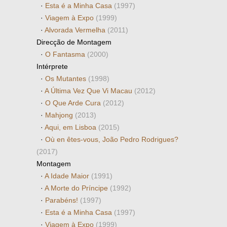
·
Esta é a Minha Casa
(1997)
·
Viagem à Expo
(1999)
·
Alvorada Vermelha
(2011)
Direcção de Montagem
·
O Fantasma
(2000)
Intérprete
·
Os Mutantes
(1998)
·
A Última Vez Que Vi Macau
(2012)
·
O Que Arde Cura
(2012)
·
Mahjong
(2013)
·
Aqui, em Lisboa
(2015)
·
Où en êtes-vous, João Pedro Rodrigues?
(2017)
Montagem
·
A Idade Maior
(1991)
·
A Morte do Príncipe
(1992)
·
Parabéns!
(1997)
·
Esta é a Minha Casa
(1997)
·
Viagem à Expo
(1999)