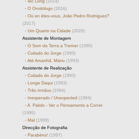
·
Iec Long
(2014)
·
O Ornitólogo
(2016)
·
Où en êtes-vous, João Pedro Rodrigues?
(2017)
·
Um Quarto na Cidade
(2020)
Assistente de Montagem
·
O Som da Terra a Tremer
(1990)
·
Coitado do Jorge
(1993)
·
Até Amanhã, Mário
(1993)
Assistente de Realização
·
Coitado do Jorge
(1993)
·
Longe Daqui
(1993)
·
Três Irmãos
(1994)
·
Inesperado / Unexpected
(1994)
·
A. Palolo - Ver o Pensamento a Correr
(1995)
·
Mal
(1999)
Direcção de Fotografia
·
Parabéns!
(1997)