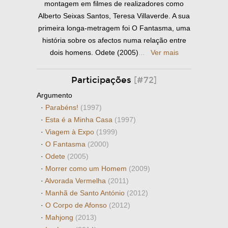
montagem em filmes de realizadores como
Alberto Seixas Santos, Teresa Villaverde. A sua
primeira longa-metragem foi O Fantasma, uma
história sobre os afectos numa relação entre
dois homens. Odete (2005)
...
Ver mais
Participações
[#72]
Argumento
·
Parabéns!
(1997)
·
Esta é a Minha Casa
(1997)
·
Viagem à Expo
(1999)
·
O Fantasma
(2000)
·
Odete
(2005)
·
Morrer como um Homem
(2009)
·
Alvorada Vermelha
(2011)
·
Manhã de Santo António
(2012)
·
O Corpo de Afonso
(2012)
·
Mahjong
(2013)