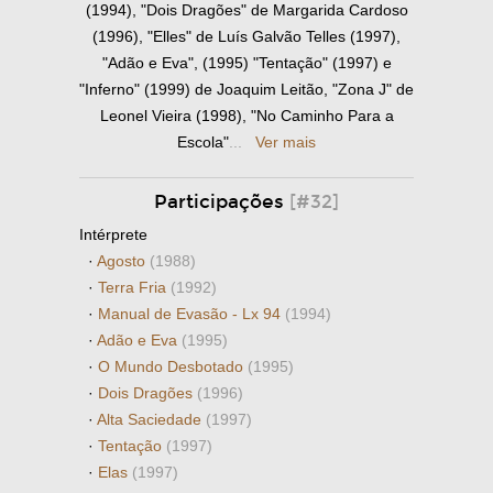
(1994), "Dois Dragões" de Margarida Cardoso
(1996), "Elles" de Luís Galvão Telles (1997),
"Adão e Eva", (1995) "Tentação" (1997) e
"Inferno" (1999) de Joaquim Leitão, "Zona J" de
Leonel Vieira (1998), "No Caminho Para a
Escola"
...
Ver mais
Participações
[#32]
Intérprete
·
Agosto
(1988)
·
Terra Fria
(1992)
·
Manual de Evasão - Lx 94
(1994)
·
Adão e Eva
(1995)
·
O Mundo Desbotado
(1995)
·
Dois Dragões
(1996)
·
Alta Saciedade
(1997)
·
Tentação
(1997)
·
Elas
(1997)