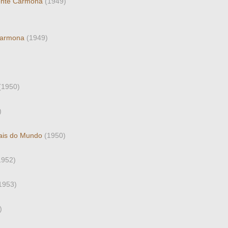
dente Carmona
(1949)
 Carmona
(1949)
(1950)
)
tais do Mundo
(1950)
1952)
1953)
)