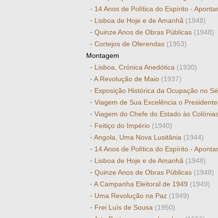
·
14 Anos de Política do Espírito - Apo
·
Lisboa de Hoje e de Amanhã
(1948)
·
Quinze Anos de Obras Públicas
(1948)
·
Cortejos de Oferendas
(1953)
Montagem
·
Lisboa, Crónica Anedótica
(1930)
·
A Revolução de Maio
(1937)
·
Exposição Histórica da Ocupação no S
·
Viagem de Sua Excelência o Presidente
·
Viagem do Chefe do Estado às Colónia
·
Feitiço do Império
(1940)
·
Angola, Uma Nova Lusitânia
(1944)
·
14 Anos de Política do Espírito - Apo
·
Lisboa de Hoje e de Amanhã
(1948)
·
Quinze Anos de Obras Públicas
(1948)
·
A Campanha Eleitoral de 1949
(1949)
·
Uma Revolução na Paz
(1949)
·
Frei Luís de Sousa
(1950)