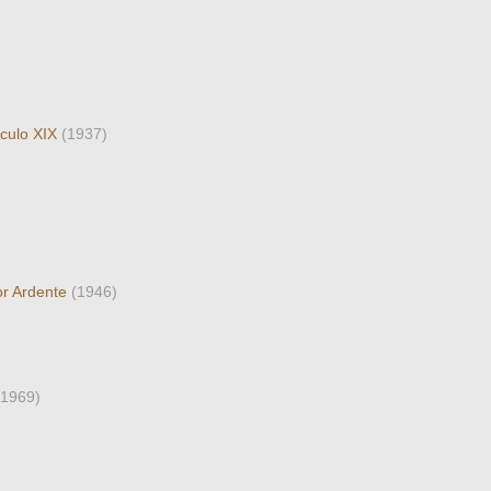
éculo XIX
(1937)
or Ardente
(1946)
(1969)