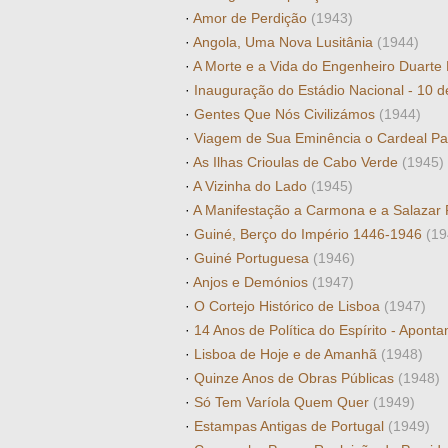
·
Amor de Perdição
(1943)
·
Angola, Uma Nova Lusitânia
(1944)
·
A Morte e a Vida do Engenheiro Duart
·
Inauguração do Estádio Nacional - 10 
·
Gentes Que Nós Civilizámos
(1944)
·
Viagem de Sua Eminência o Cardeal Pa
·
As Ilhas Crioulas de Cabo Verde
(1945)
·
A Vizinha do Lado
(1945)
·
A Manifestação a Carmona e a Salazar
·
Guiné, Berço do Império 1446-1946
(19
·
Guiné Portuguesa
(1946)
·
Anjos e Demónios
(1947)
·
O Cortejo Histórico de Lisboa
(1947)
·
14 Anos de Política do Espírito - Apo
·
Lisboa de Hoje e de Amanhã
(1948)
·
Quinze Anos de Obras Públicas
(1948)
·
Só Tem Varíola Quem Quer
(1949)
·
Estampas Antigas de Portugal
(1949)