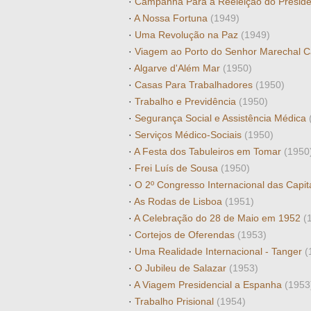
·
Campanha Para a Reeleição do Presi
·
A Nossa Fortuna
(1949)
·
Uma Revolução na Paz
(1949)
·
Viagem ao Porto do Senhor Marechal
·
Algarve d'Além Mar
(1950)
·
Casas Para Trabalhadores
(1950)
·
Trabalho e Previdência
(1950)
·
Segurança Social e Assistência Médica
·
Serviços Médico-Sociais
(1950)
·
A Festa dos Tabuleiros em Tomar
(1950
·
Frei Luís de Sousa
(1950)
·
O 2º Congresso Internacional das Capi
·
As Rodas de Lisboa
(1951)
·
A Celebração do 28 de Maio em 1952
(
·
Cortejos de Oferendas
(1953)
·
Uma Realidade Internacional - Tanger
(
·
O Jubileu de Salazar
(1953)
·
A Viagem Presidencial a Espanha
(1953
·
Trabalho Prisional
(1954)