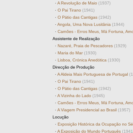
·
A Revolução de Maio
(1937)
·
O Pai Tirano
(1941)
·
O Pátio das Cantigas
(1942)
·
Angola, Uma Nova Lusitânia
(1944)
·
Camões - Erros Meus, Má Fortuna, Am
Assistente de Realização
·
Nazaré, Praia de Pescadores
(1929)
·
Maria do Mar
(1930)
·
Lisboa, Crónica Anedótica
(1930)
Direcção de Produção
·
A Aldeia Mais Portuguesa de Portugal
(
·
O Pai Tirano
(1941)
·
O Pátio das Cantigas
(1942)
·
A Vizinha do Lado
(1945)
·
Camões - Erros Meus, Má Fortuna, Am
·
A Viagem Presidencial ao Brasil
(1957)
Locução
·
Exposição Histórica da Ocupação no S
·
A Exposição do Mundo Português
(1941