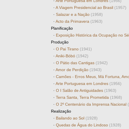
·
Arte Portuguesa em Londres
(1956)
·
A Viagem Presidencial ao Brasil
(1957)
·
Salazar e a Nação
(1958)
·
Acto da Primavera
(1963)
Planificação
·
Exposição Histórica da Ocupação no S
Produção
·
O Pai Tirano
(1941)
·
Aniki-Bóbó
(1942)
·
O Pátio das Cantigas
(1942)
·
Amor de Perdição
(1943)
·
Camões - Erros Meus, Má Fortuna, Am
·
Arte Portuguesa em Londres
(1956)
·
O I Salão de Antiguidades
(1963)
·
Terra Santa, Terra Prometida
(1968)
·
O 2º Centenário da Imprensa Nacional
Realização
·
Bailando ao Sol
(1928)
·
Quedas de Água do Lindoso
(1928)