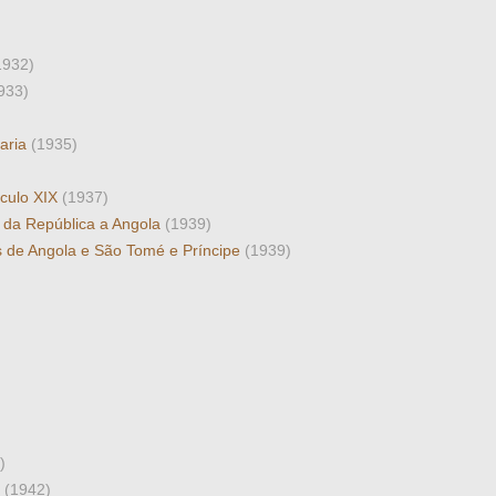
1932)
933)
taria
(1935)
éculo XIX
(1937)
 da República a Angola
(1939)
s de Angola e São Tomé e Príncipe
(1939)
)
7
(1942)