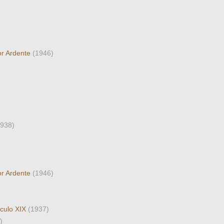
or Ardente
(1946)
1938)
or Ardente
(1946)
éculo XIX
(1937)
)