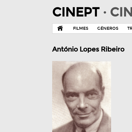
CINEPT
· C
FILMES
GÉNEROS
T
António Lopes Ribeiro