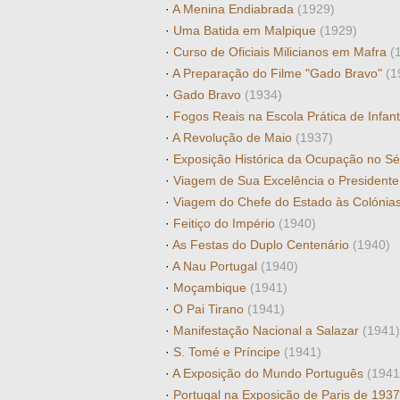
·
A Menina Endiabrada
(1929)
·
Uma Batida em Malpique
(1929)
·
Curso de Oficiais Milicianos em Mafra
(
·
A Preparação do Filme "Gado Bravo"
(1
·
Gado Bravo
(1934)
·
Fogos Reais na Escola Prática de Infan
·
A Revolução de Maio
(1937)
·
Exposição Histórica da Ocupação no S
·
Viagem de Sua Excelência o Presidente
·
Viagem do Chefe do Estado às Colónia
·
Feitiço do Império
(1940)
·
As Festas do Duplo Centenário
(1940)
·
A Nau Portugal
(1940)
·
Moçambique
(1941)
·
O Pai Tirano
(1941)
·
Manifestação Nacional a Salazar
(1941)
·
S. Tomé e Príncipe
(1941)
·
A Exposição do Mundo Português
(1941
·
Portugal na Exposição de Paris de 193