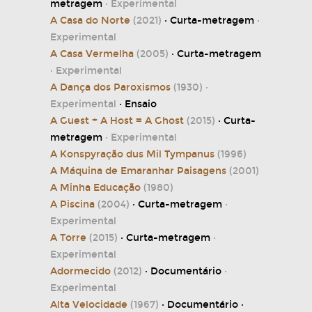
metragem
· Experimental
A Casa do Norte
(2021)
· Curta-metragem
·
Experimental
A Casa Vermelha
(2005)
· Curta-metragem
· Experimental
A Dança dos Paroxismos
(1930)
·
Experimental
· Ensaio
A Guest + A Host = A Ghost
(2015)
· Curta-
metragem
· Experimental
A Konspyração dus Mil Tympanus
(1996)
A Máquina de Emaranhar Paisagens
(2001)
A Minha Educação
(1980)
A Piscina
(2004)
· Curta-metragem
·
Experimental
A Torre
(2015)
· Curta-metragem
·
Experimental
Adormecido
(2012)
· Documentário
·
Experimental
Alta Velocidade
(1967)
· Documentário ·