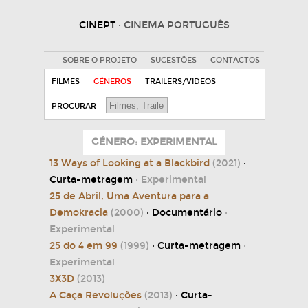
CINEPT
· CINEMA PORTUGUÊS
SOBRE O PROJETO
SUGESTÕES
CONTACTOS
FILMES
GÉNEROS
TRAILERS/VIDEOS
PROCURAR
GÉNERO: EXPERIMENTAL
13 Ways of Looking at a Blackbird
(2021)
·
Curta-metragem
· Experimental
25 de Abril, Uma Aventura para a
Demokracia
(2000)
· Documentário
·
Experimental
25 do 4 em 99
(1999)
· Curta-metragem
·
Experimental
3X3D
(2013)
A Caça Revoluções
(2013)
· Curta-