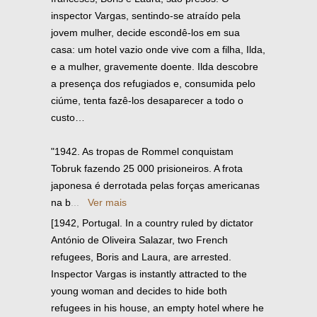
inspector Vargas, sentindo-se atraído pela
jovem mulher, decide escondê-los em sua
casa: um hotel vazio onde vive com a filha, Ilda,
e a mulher, gravemente doente. Ilda descobre
a presença dos refugiados e, consumida pelo
ciúme, tenta fazê-los desaparecer a todo o
custo…
"1942. As tropas de Rommel conquistam
Tobruk fazendo 25 000 prisioneiros. A frota
japonesa é derrotada pelas forças americanas
na b
...
Ver mais
[1942, Portugal. In a country ruled by dictator
António de Oliveira Salazar, two French
refugees, Boris and Laura, are arrested.
Inspector Vargas is instantly attracted to the
young woman and decides to hide both
refugees in his house, an empty hotel where he