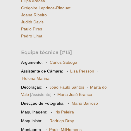
Filipa Areosa
Grégoire Leprince-Ringuet
Joana Ribeiro
Judith Davis
Paulo Pires
Pedro Lima
Equipa técnica [#13]
Argumento:
·
Carlos Saboga
Assistente de Câmara:
·
Lisa Persson
·
Helena Marina
Decoração:
·
João Paulo Santos
·
Marta do
Vale
[Assistente]
·
Maria José Branco
Direcção de Fotografia:
·
Mário Barroso
Maquilhagem:
·
Iris Peleira
Maquinista:
·
Rodrigo Dray
Montagem:
·
Paulo MilHomens