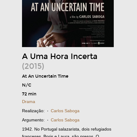
A Uma Hora Incerta
(2015)
At An Uncertain Time
N/C
72 min
Drama
Realização:
·
Carlos Saboga
Argumento:
·
Carlos Saboga
1942. No Portugal salazarista, dois refugiados
franceses, Boris e Laura, são presos. O