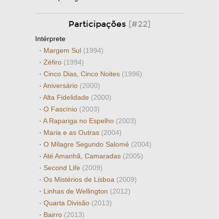
Participações
[#22]
Intérprete
·
Margem Sul
(1994)
·
Zéfiro
(1994)
·
Cinco Dias, Cinco Noites
(1996)
·
Aniversário
(2000)
·
Alta Fidelidade
(2000)
·
O Fascínio
(2003)
·
A Rapariga no Espelho
(2003)
·
Maria e as Outras
(2004)
·
O Milagre Segundo Salomé
(2004)
·
Até Amanhã, Camaradas
(2005)
·
Second Life
(2009)
·
Os Mistérios de Lisboa
(2009)
·
Linhas de Wellington
(2012)
·
Quarta Divisão
(2013)
·
Bairro
(2013)