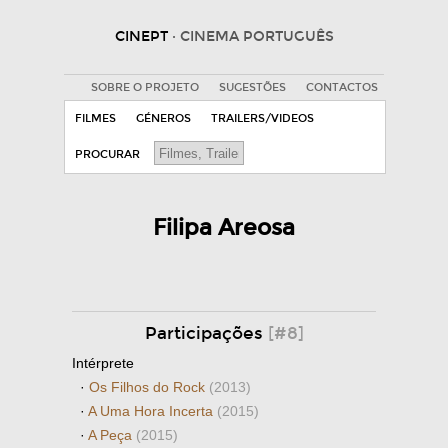
CINEPT
· CINEMA PORTUGUÊS
SOBRE O PROJETO
SUGESTÕES
CONTACTOS
FILMES
GÉNEROS
TRAILERS/VIDEOS
PROCURAR
Filipa Areosa
Participações
[#8]
Intérprete
·
Os Filhos do Rock
(2013)
·
A Uma Hora Incerta
(2015)
·
A Peça
(2015)