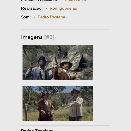
Realização:
·
Rodrigo Areias
Som:
·
Pedro Pestana
Imagens
[#3]:
Dados Técnicos: