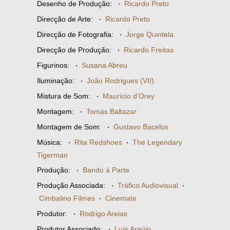
Desenho de Produção:
·
Ricardo Preto
Direcção de Arte:
·
Ricardo Preto
Direcção de Fotografia:
·
Jorge Quintela
Direcção de Produção:
·
Ricardo Freitas
Figurinos:
·
Susana Abreu
Iluminação:
·
João Rodrigues (VII)
Mistura de Som:
·
Maurício d’Orey
Montagem:
·
Tomás Baltazar
Montagem de Som:
·
Gustavo Bacelos
Música:
·
Rita Redshoes
·
The Legendary
Tigerman
Produção:
·
Bando à Parte
Produção Associada:
·
Tráfico Audiovisual
·
Cimbalino Filmes
·
Cinemate
Produtor:
·
Rodrigo Areias
Produtor Associado:
·
Luís Araújo