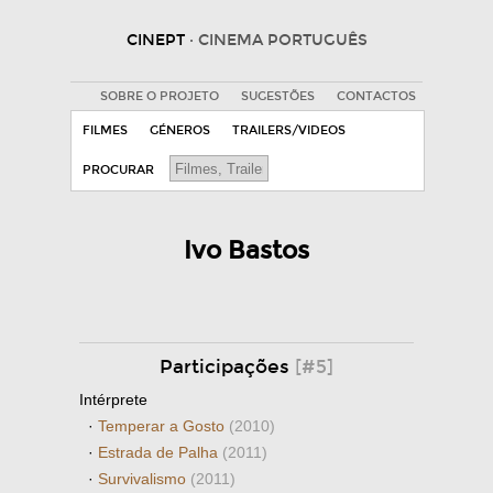
CINEPT
· CINEMA PORTUGUÊS
SOBRE O PROJETO
SUGESTÕES
CONTACTOS
FILMES
GÉNEROS
TRAILERS/VIDEOS
PROCURAR
Ivo Bastos
Participações
[#5]
Intérprete
·
Temperar a Gosto
(2010)
·
Estrada de Palha
(2011)
·
Survivalismo
(2011)