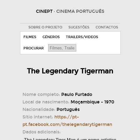
CINEPT
· CINEMA PORTUGUÊS
SOBRE O PROJETO
SUGESTÕES
CONTACTOS
FILMES
GÉNEROS
TRAILERS/VIDEOS
PROCURAR
The Legendary Tigerman
Nome completo:
Paulo Furtado
Local de nascimento:
Moçambique - 1970
Nacionalidade:
Português
Sítio internet:
https://pt-
pt.facebook.com/thelegendarytigerman
Dados adicionais:
The Legendary Tiger Man é um nome artístico