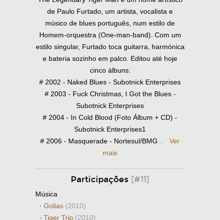
de Paulo Furtado, um artista, vocalista e
músico de blues português, num estilo de
Homem-orquestra (One-man-band). Com um
estilo singular, Furtado toca guitarra, harmónica
e bateria sozinho em palco. Editou até hoje
cinco álbuns:
# 2002 - Naked Blues - Subotnick Enterprises
# 2003 - Fuck Christmas, I Got the Blues -
Subotnick Enterprises
# 2004 - In Cold Blood (Foto Álbum + CD) -
Subotnick Enterprises1
# 2006 - Masquerade - Nortesul/BMG
...
Ver
mais
Participações
[#11]
Música
·
Golias
(2010)
·
Tiger Trip
(2010)