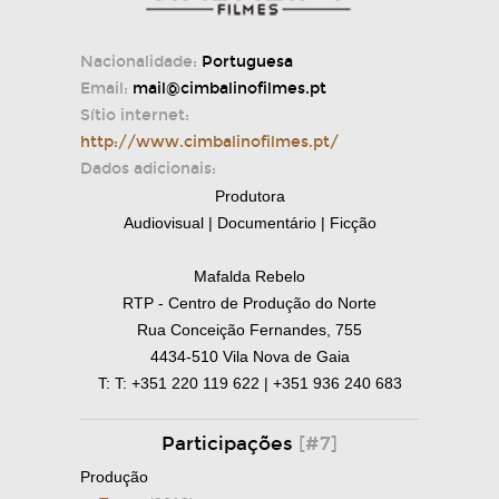
Nacionalidade:
Portuguesa
Email:
mail@cimbalinofilmes.pt
Sítio internet:
http://www.cimbalinofilmes.pt/
Dados adicionais:
Produtora
Audiovisual | Documentário | Ficção
Mafalda Rebelo
RTP - Centro de Produção do Norte
Rua Conceição Fernandes, 755
4434-510 Vila Nova de Gaia
T: T: +351 220 119 622 | +351 936 240 683
Participações
[#7]
Produção