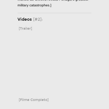
military catastrophes.]
Videos
[#2]:
[Trailer]
[Filme Completo]