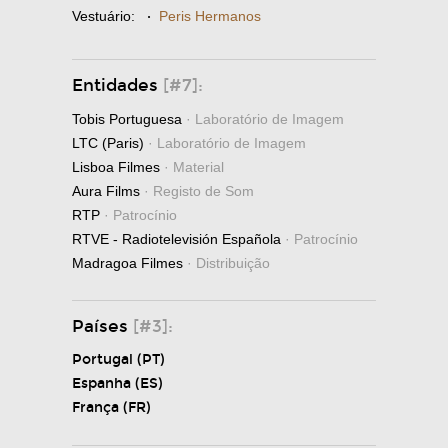
Vestuário:
·
Peris Hermanos
Entidades
[#7]:
Tobis Portuguesa
· Laboratório de Imagem
LTC (Paris)
· Laboratório de Imagem
Lisboa Filmes
· Material
Aura Films
· Registo de Som
RTP
· Patrocínio
RTVE - Radiotelevisión Española
· Patrocínio
Madragoa Filmes
· Distribuição
Países
[#3]:
Portugal (PT)
Espanha (ES)
França (FR)