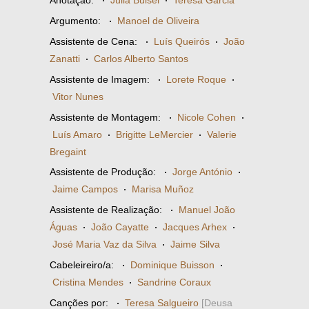
Anotação:
·
Júlia Buisel
·
Teresa Garcia
Argumento:
·
Manoel de Oliveira
Assistente de Cena:
·
Luís Queirós
·
João
Zanatti
·
Carlos Alberto Santos
Assistente de Imagem:
·
Lorete Roque
·
Vitor Nunes
Assistente de Montagem:
·
Nicole Cohen
·
Luís Amaro
·
Brigitte LeMercier
·
Valerie
Bregaint
Assistente de Produção:
·
Jorge António
·
Jaime Campos
·
Marisa Muñoz
Assistente de Realização:
·
Manuel João
Águas
·
João Cayatte
·
Jacques Arhex
·
José Maria Vaz da Silva
·
Jaime Silva
Cabeleireiro/a:
·
Dominique Buisson
·
Cristina Mendes
·
Sandrine Coraux
Canções por:
·
Teresa Salgueiro
[Deusa