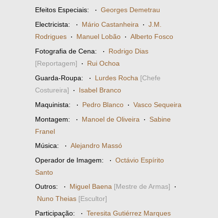
Efeitos Especiais:
·
Georges Demetrau
Electricista:
·
Mário Castanheira
·
J.M.
Rodrigues
·
Manuel Lobão
·
Alberto Fosco
Fotografia de Cena:
·
Rodrigo Dias
[Reportagem]
·
Rui Ochoa
Guarda-Roupa:
·
Lurdes Rocha
[Chefe
Costureira]
·
Isabel Branco
Maquinista:
·
Pedro Blanco
·
Vasco Sequeira
Montagem:
·
Manoel de Oliveira
·
Sabine
Franel
Música:
·
Alejandro Massó
Operador de Imagem:
·
Octávio Espírito
Santo
Outros:
·
Miguel Baena
[Mestre de Armas]
·
Nuno Theias
[Escultor]
Participação:
·
Teresita Gutiérrez Marques