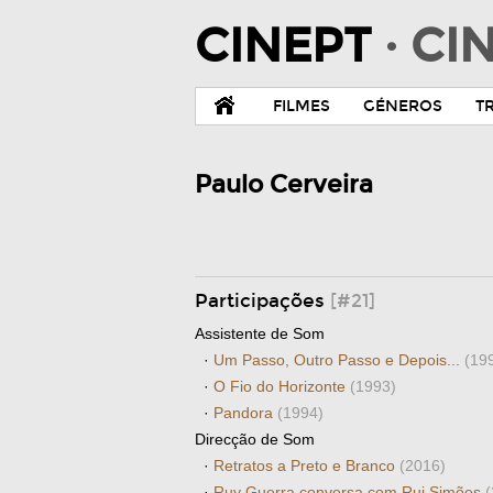
CINEPT
· C
FILMES
GÉNEROS
T
Paulo Cerveira
Participações
[#21]
Assistente de Som
·
Um Passo, Outro Passo e Depois...
(19
·
O Fio do Horizonte
(1993)
·
Pandora
(1994)
Direcção de Som
·
Retratos a Preto e Branco
(2016)
·
Ruy Guerra conversa com Rui Simões
(