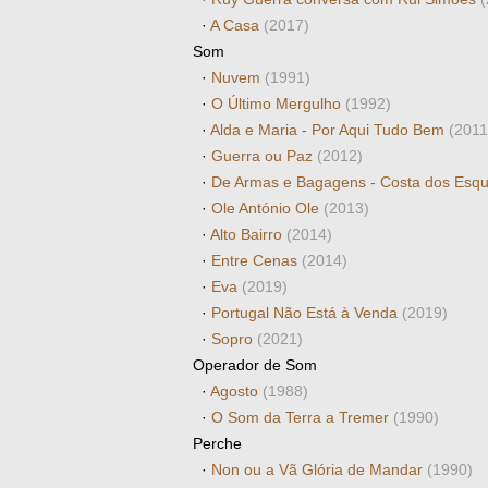
·
A Casa
(2017)
Som
·
Nuvem
(1991)
·
O Último Mergulho
(1992)
·
Alda e Maria - Por Aqui Tudo Bem
(2011
·
Guerra ou Paz
(2012)
·
De Armas e Bagagens - Costa dos Esq
·
Ole António Ole
(2013)
·
Alto Bairro
(2014)
·
Entre Cenas
(2014)
·
Eva
(2019)
·
Portugal Não Está à Venda
(2019)
·
Sopro
(2021)
Operador de Som
·
Agosto
(1988)
·
O Som da Terra a Tremer
(1990)
Perche
·
Non ou a Vã Glória de Mandar
(1990)