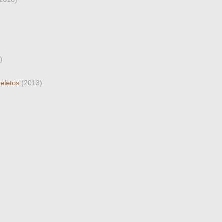
)
ueletos
(2013)