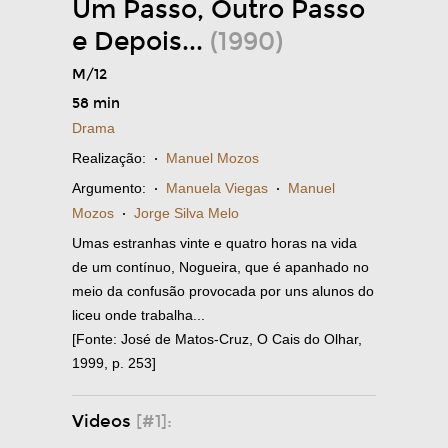
Um Passo, Outro Passo
e Depois...
(1990)
M/12
58 min
Drama
Realização:
·
Manuel Mozos
Argumento:
·
Manuela Viegas
·
Manuel
Mozos
·
Jorge Silva Melo
Umas estranhas vinte e quatro horas na vida
de um contínuo, Nogueira, que é apanhado no
meio da confusão provocada por uns alunos do
liceu onde trabalha...
[Fonte: José de Matos-Cruz, O Cais do Olhar,
1999, p. 253]
Videos
[#1]: