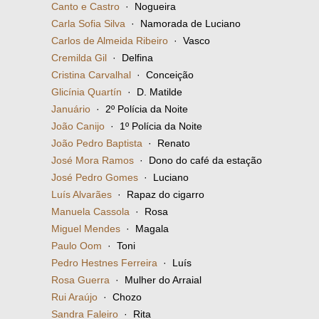
Canto e Castro
· Nogueira
Carla Sofia Silva
· Namorada de Luciano
Carlos de Almeida Ribeiro
· Vasco
Cremilda Gil
· Delfina
Cristina Carvalhal
· Conceição
Glicínia Quartín
· D. Matilde
Januário
· 2º Polícia da Noite
João Canijo
· 1º Polícia da Noite
João Pedro Baptista
· Renato
José Mora Ramos
· Dono do café da estação
José Pedro Gomes
· Luciano
Luís Alvarães
· Rapaz do cigarro
Manuela Cassola
· Rosa
Miguel Mendes
· Magala
Paulo Oom
· Toni
Pedro Hestnes Ferreira
· Luís
Rosa Guerra
· Mulher do Arraial
Rui Araújo
· Chozo
Sandra Faleiro
· Rita