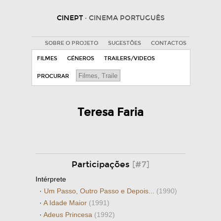
CINEPT
· CINEMA PORTUGUÊS
SOBRE O PROJETO
SUGESTÕES
CONTACTOS
FILMES
GÉNEROS
TRAILERS/VIDEOS
PROCURAR
Teresa Faria
Participações
[#7]
Intérprete
·
Um Passo, Outro Passo e Depois...
(1990)
·
A Idade Maior
(1991)
·
Adeus Princesa
(1992)