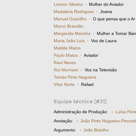
Leonor Silveira
· Mulher do Aviador
Madalena Rodrigues
· Joana
Manuel Guanilho
· O que pensa que o Ar
Marco Brandão
Margarida Marinho
· Mulher a Tomar Ba
Maria João Luís
· Voz de Laura
Matilde Matos
Paulo Matos
· Aviador
Raul Neves
Rui Morrison
· Voz na Televisão
Tomás Pinto Nogueira
Vítor Norte
· Rafael
Equipa técnica [#31]
Administração de Produção:
·
Luísa Pere
Anotação:
·
João Pinto Nogueira-Pincon
Argumento:
·
João Botelho