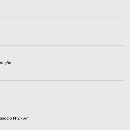
ntação
isódio Nº2 - Ar"