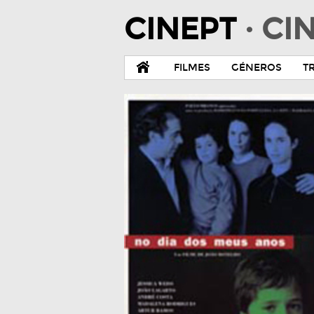
CINEPT
· C
FILMES
GÉNEROS
T