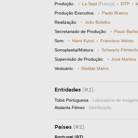
Produção:
·
La Sept
[França]
·
RTP
·
M
Produção Executiva:
·
Paulo Branco
Realização:
·
João Botelho
Secretariado de Produção:
·
Paulo Barb
Som:
·
Hans Kunzi
·
Francisco Veloso
Sonoplastia/Mistura:
·
Schwartz Filmtech
Supervisão de Produção:
·
José Martins
Vestuário:
·
Matilde Matos
Entidades
[#2]:
Tobis Portuguesa
· Laboratório de Image
Atalanta Filmes
· Distribuição
Países
[#2]:
Portugal (PT)