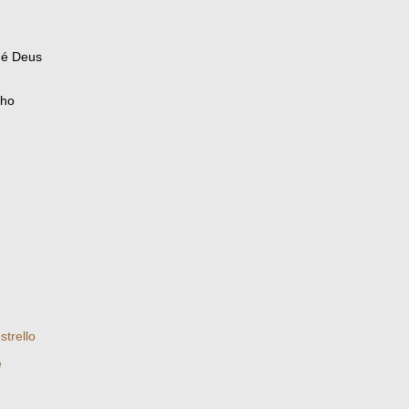
 é Deus
nho
strello
é