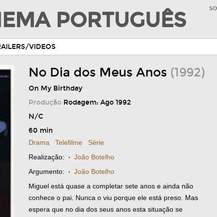
SO
INEMA PORTUGUÊS
RAILERS/VIDEOS
No Dia dos Meus Anos
(1992)
On My Birthday
Produção
Rodagem: Ago 1992
N/C
60 min
Drama
Telefilme
Série
Realização:
·
João Botelho
Argumento:
·
João Botelho
Miguel está quase a completar sete anos e ainda não
conhece o pai. Nunca o viu porque ele está preso. Mas
espera que no dia dos seus anos esta situação se