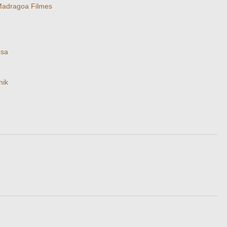
adragoa Filmes
osa
nik
m