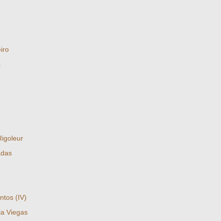
iro
s
igoleur
adas
ntos (IV)
a Viegas