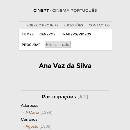
CINEPT
· CINEMA PORTUGUÊS
SOBRE O PROJETO
SUGESTÕES
CONTACTOS
FILMES
GÉNEROS
TRAILERS/VIDEOS
PROCURAR
Ana Vaz da Silva
Participações
[#11]
Adereços
·
A Carta
(1999)
Cenários
·
Agosto
(1988)