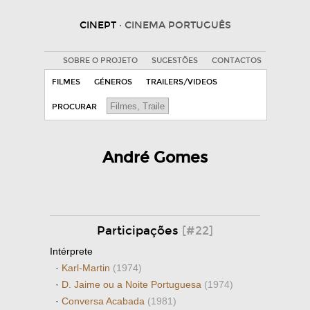
CINEPT
· CINEMA PORTUGUÊS
SOBRE O PROJETO
SUGESTÕES
CONTACTOS
FILMES
GÉNEROS
TRAILERS/VIDEOS
PROCURAR
André Gomes
Participações
[#22]
Intérprete
·
Karl-Martin
(1974)
·
D. Jaime ou a Noite Portuguesa
(1974)
·
Conversa Acabada
(1981)