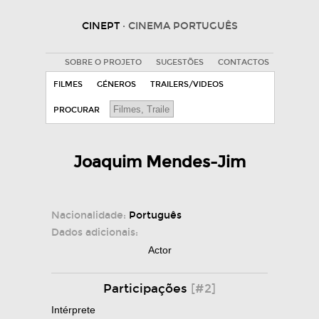
CINEPT
· CINEMA PORTUGUÊS
SOBRE O PROJETO
SUGESTÕES
CONTACTOS
FILMES
GÉNEROS
TRAILERS/VIDEOS
PROCURAR
Joaquim Mendes-Jim
Nacionalidade:
Português
Dados adicionais:
Actor
Participações
[#2]
Intérprete