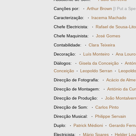
Canções por:
·
Arthur Brown
[I Put a Spe
Caracterização:
·
Iracema Machado
Chefe Electricista:
·
Rafael de Sousa-Lito
Chefe Maquinista:
·
José Gomes
Contabilidade:
·
Clara Teixeira
Decoração:
·
Luís Monteiro
·
Ana Louro
Diálogos:
·
Gisela da Conceição
·
Antón
Conceição
·
Leopoldo Serran
·
Leopoldo
Direcção de Fotografia:
·
Acácio de Alme
Direcção de Montagem:
·
António da Cun
Direcção de Produção:
·
João Montalver
Direcção de Som:
·
Carlos Pinto
Direcção Musical:
·
Philippe Servain
Duplo:
·
Patrick Médioni
·
Gerardo Fern
Electricista:
·
Mário Soares
·
Helder Lou