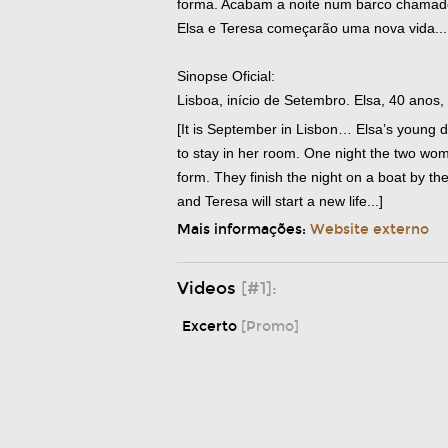
forma. Acabam a noite num barco chamad
Elsa e Teresa começarão uma nova vida...
Sinopse Oficial:
Lisboa, início de Setembro. Elsa, 40 anos
[It is September in Lisbon… Elsa’s young d
to stay in her room. One night the two wom
form. They finish the night on a boat by t
and Teresa will start a new life...]
Mais informações:
Website externo
Videos
[#1]:
Excerto
[Promo]