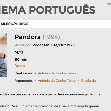
SO
INEMA PORTUGUÊS
RAILERS/VIDEOS
Pandora
(1994)
Produção
Rodagem: Set/Out 1993
M/12
110 min
Drama
Realização:
·
António da Cunha Telles
Argumento:
·
António da Cunha Telles
·
Gisela da
e Elsa vai passar férias com o pai, e Teresa, uma amiga de uma
ntram Raul, um amante ocasional de Elsa. Um triângulo ganha