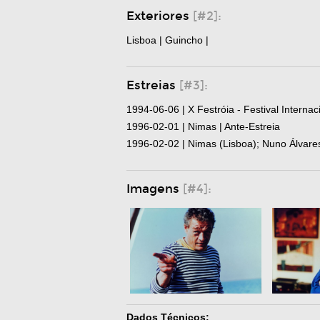
Exteriores
[#2]:
Lisboa | Guincho |
Estreias
[#3]:
1994-06-06 | X Festróia - Festival Interna
1996-02-01 | Nimas | Ante-Estreia
1996-02-02 | Nimas (Lisboa); Nuno Álvares 
Imagens
[#4]:
Dados Técnicos: