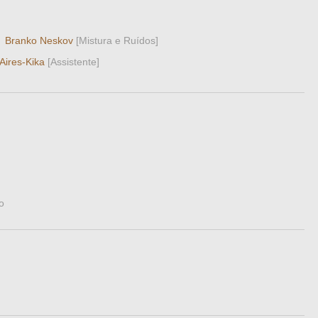
·
Branko Neskov
[Mistura e Ruídos]
Aires-Kika
[Assistente]
m
o