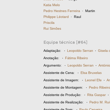
Katia Melo
Pedro Hestnes Ferreira
· Martin
Philippe Léotard
· Raul
Priscila
Rui Simões
Equipa técnica [#64]
Adaptação:
·
Leopoldo Serran
·
Gisela 
Anotação:
·
Fátima Ribeiro
Argumento:
·
Leopoldo Serran
·
António
Assistente de Cena:
·
Elsa Bruxelas
Assistente de Imagem:
·
Leonel Efe
·
An
Assistente de Montagem:
·
Pedro Ribeir
Assistente de Produção:
·
Rita Gaspar
Assistente de Realização:
·
Pedro M. Rui
Assistente de Som:
·
Paulo Cerveira