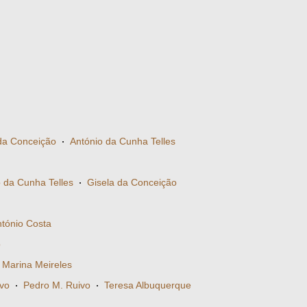
da Conceição
·
António da Cunha Telles
 da Cunha Telles
·
Gisela da Conceição
tónio Costa
o
·
Marina Meireles
vo
·
Pedro M. Ruivo
·
Teresa Albuquerque