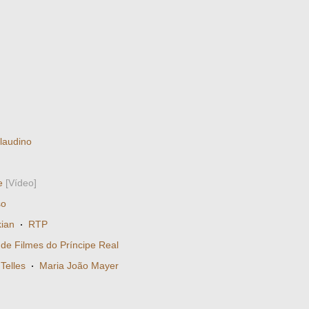
laudino
e
[Vídeo]
so
ian
·
RTP
e Filmes do Príncipe Real
Telles
·
Maria João Mayer