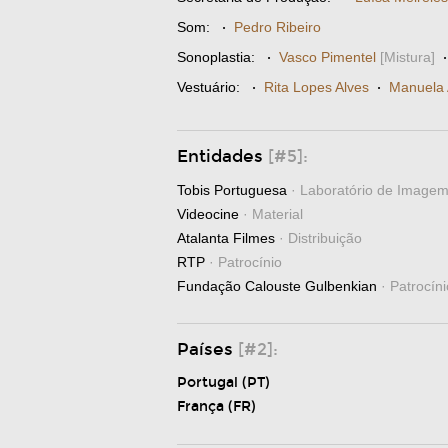
Som:
·
Pedro Ribeiro
Sonoplastia:
·
Vasco Pimentel
[Mistura]
Vestuário:
·
Rita Lopes Alves
·
Manuela 
Entidades
[#5]:
Tobis Portuguesa
· Laboratório de Image
Videocine
· Material
Atalanta Filmes
· Distribuição
RTP
· Patrocínio
Fundação Calouste Gulbenkian
· Patrocíni
Países
[#2]:
Portugal (PT)
França (FR)