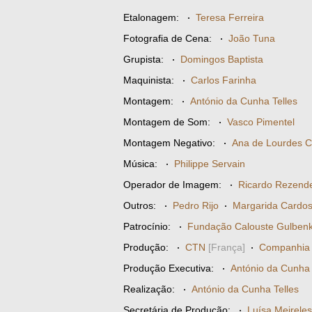
Etalonagem:
·
Teresa Ferreira
Fotografia de Cena:
·
João Tuna
Grupista:
·
Domingos Baptista
Maquinista:
·
Carlos Farinha
Montagem:
·
António da Cunha Telles
Montagem de Som:
·
Vasco Pimentel
Montagem Negativo:
·
Ana de Lourdes C
Música:
·
Philippe Servain
Operador de Imagem:
·
Ricardo Rezend
Outros:
·
Pedro Rijo
·
Margarida Cardo
Patrocínio:
·
Fundação Calouste Gulbenk
Produção:
·
CTN
[França]
·
Companhia d
Produção Executiva:
·
António da Cunha 
Realização:
·
António da Cunha Telles
Secretária de Produção:
·
Luísa Meireles