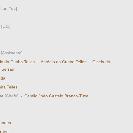
ll on You]
[Lito]
[Assistente]
io da Cunha Telles
·
António da Cunha Telles
·
Gisela da
 Serran
ida
ha Telles
ne
[Chefe]
·
Camilo João Castelo Branco-Tuxa
andes
reiro