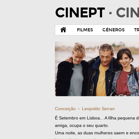
CINEPT
· C
FILMES
GÉNEROS
T
Conceição
·
Leopoldo Serran
É Setembro em Lisboa... A filha pequena d
amiga, ocupa o seu quarto.
Uma noite, as duas mulheres saem e enco