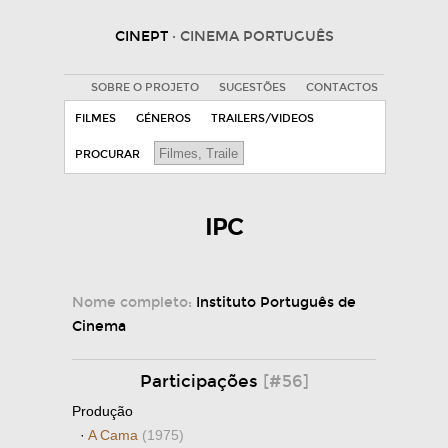
CINEPT
· CINEMA PORTUGUÊS
SOBRE O PROJETO
SUGESTÕES
CONTACTOS
FILMES
GÉNEROS
TRAILERS/VIDEOS
PROCURAR
IPC
Nome completo:
Instituto Português de
Cinema
Participações
[#56]
Produção
·
A Cama
(1975)