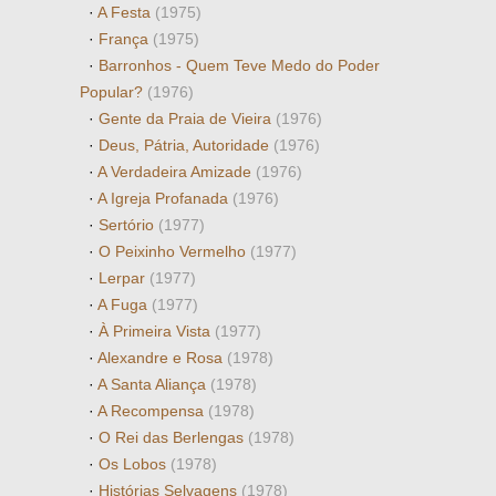
·
A Festa
(1975)
·
França
(1975)
·
Barronhos - Quem Teve Medo do Poder
Popular?
(1976)
·
Gente da Praia de Vieira
(1976)
·
Deus, Pátria, Autoridade
(1976)
·
A Verdadeira Amizade
(1976)
·
A Igreja Profanada
(1976)
·
Sertório
(1977)
·
O Peixinho Vermelho
(1977)
·
Lerpar
(1977)
·
A Fuga
(1977)
·
À Primeira Vista
(1977)
·
Alexandre e Rosa
(1978)
·
A Santa Aliança
(1978)
·
A Recompensa
(1978)
·
O Rei das Berlengas
(1978)
·
Os Lobos
(1978)
·
Histórias Selvagens
(1978)