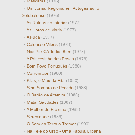
·
Máscaras
(1976)
·
Um Jornal Regional em Autogestão: o
Setubalense
(1976)
·
As Ruínas no Interior
(1977)
·
As Horas de Maria
(1977)
·
A Fuga
(1977)
·
Colonia e Vilões
(1978)
·
Nós Por Cá Todos Bem
(1978)
·
A Princesinha das Rosas
(1979)
·
Bom Povo Português
(1980)
·
Cerromaior
(1980)
·
Kilas, o Mau da Fita
(1980)
·
Sem Sombra de Pecado
(1983)
·
O Barão de Altamira
(1986)
·
Matar Saudades
(1987)
·
A Mulher do Próximo
(1988)
·
Serenidade
(1989)
·
O Som da Terra a Tremer
(1990)
·
Na Pele do Urso - Uma Fábula Urbana