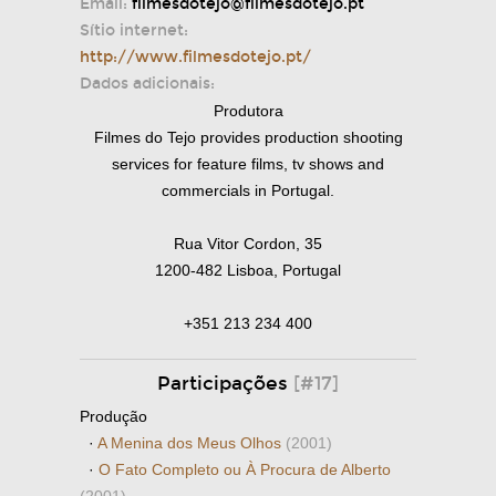
Email:
filmesdotejo@filmesdotejo.pt
Sítio internet:
http://www.filmesdotejo.pt/
Dados adicionais:
Produtora
Filmes do Tejo provides production shooting
services for feature films, tv shows and
commercials in Portugal.
Rua Vitor Cordon, 35
1200-482 Lisboa, Portugal
+351 213 234 400
Participações
[#17]
Produção
·
A Menina dos Meus Olhos
(2001)
·
O Fato Completo ou À Procura de Alberto