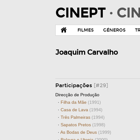
CINEPT
· C
FILMES
GÉNEROS
T
Joaquim Carvalho
Participações
[#29]
Direcção de Produção
·
Filha da Mãe
(1991)
·
Casa de Lava
(1994)
·
Três Palmeiras
(1994)
·
Sapatos Pretos
(1998)
·
As Bodas de Deus
(1999)
·
Palavra e Utopia
(2000)