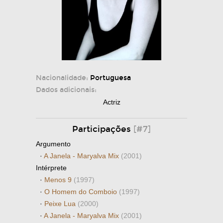
Nacionalidade:
Portuguesa
Dados adicionais:
Actriz
Participações
[#7]
Argumento
·
A Janela - Maryalva Mix
(2001)
Intérprete
·
Menos 9
(1997)
·
O Homem do Comboio
(1997)
·
Peixe Lua
(2000)
·
A Janela - Maryalva Mix
(2001)