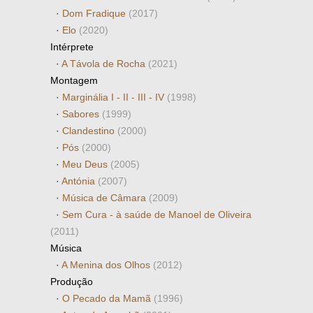
·
Dom Fradique
(2017)
·
Elo
(2020)
Intérprete
·
A Távola de Rocha
(2021)
Montagem
·
Marginália I - II - III - IV
(1998)
·
Sabores
(1999)
·
Clandestino
(2000)
·
Pós
(2000)
·
Meu Deus
(2005)
·
Antónia
(2007)
·
Música de Câmara
(2009)
·
Sem Cura - à saúde de Manoel de Oliveira
(2011)
Música
·
A Menina dos Olhos
(2012)
Produção
·
O Pecado da Mamã
(1996)