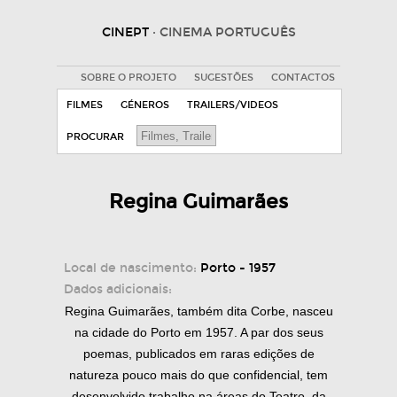
CINEPT
· CINEMA PORTUGUÊS
SOBRE O PROJETO
SUGESTÕES
CONTACTOS
FILMES
GÉNEROS
TRAILERS/VIDEOS
PROCURAR
Regina Guimarães
Local de nascimento:
Porto - 1957
Dados adicionais:
Regina Guimarães, também dita Corbe, nasceu
na cidade do Porto em 1957. A par dos seus
poemas, publicados em raras edições de
natureza pouco mais do que confidencial, tem
desenvolvido trabalho na áreas do Teatro, da