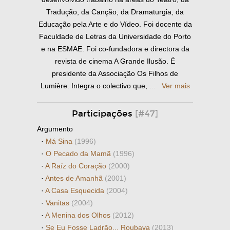
Tradução, da Canção, da Dramaturgia, da
Educação pela Arte e do Vídeo. Foi docente da
Faculdade de Letras da Universidade do Porto
e na ESMAE. Foi co-fundadora e directora da
revista de cinema A Grande Ilusão. É
presidente da Associação Os Filhos de
Lumière. Integra o colectivo que,
...
Ver mais
Participações
[#47]
Argumento
·
Má Sina
(1996)
·
O Pecado da Mamã
(1996)
·
A Raíz do Coração
(2000)
·
Antes de Amanhã
(2001)
·
A Casa Esquecida
(2004)
·
Vanitas
(2004)
·
A Menina dos Olhos
(2012)
·
Se Eu Fosse Ladrão... Roubava
(2013)