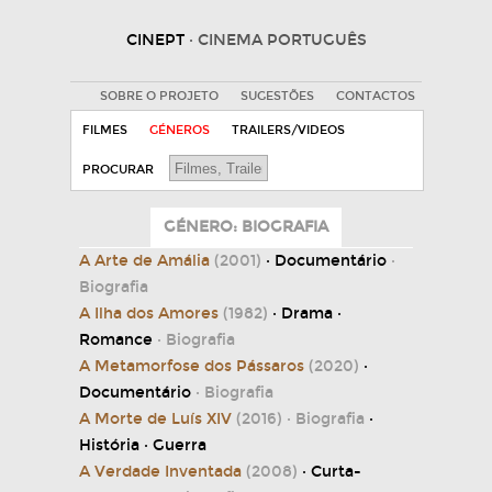
CINEPT
· CINEMA PORTUGUÊS
SOBRE O PROJETO
SUGESTÕES
CONTACTOS
FILMES
GÉNEROS
TRAILERS/VIDEOS
PROCURAR
GÉNERO: BIOGRAFIA
A Arte de Amália
(2001)
· Documentário
·
Biografia
A Ilha dos Amores
(1982)
· Drama ·
Romance
· Biografia
A Metamorfose dos Pássaros
(2020)
·
Documentário
· Biografia
A Morte de Luís XIV
(2016)
· Biografia
·
História · Guerra
A Verdade Inventada
(2008)
· Curta-