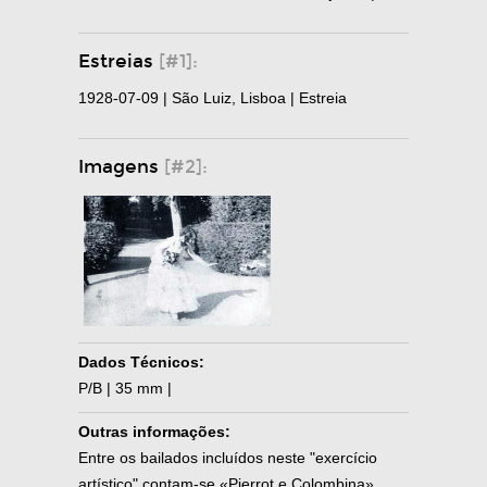
Estreias
[#1]:
1928-07-09 | São Luiz, Lisboa | Estreia
Imagens
[#2]:
Dados Técnicos:
P/B | 35 mm |
Outras informações:
Entre os bailados incluídos neste "exercício
artístico" contam-se «Pierrot e Colombina»,