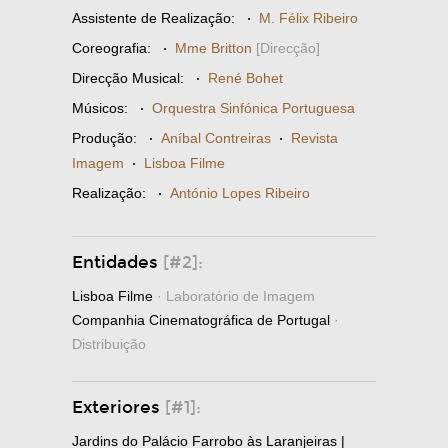
Assistente de Realização:
·
M. Félix Ribeiro
Coreografia:
·
Mme Britton
[Direcção]
Direcção Musical:
·
René Bohet
Músicos:
·
Orquestra Sinfónica Portuguesa
Produção:
·
Aníbal Contreiras
·
Revista
Imagem
·
Lisboa Filme
Realização:
·
António Lopes Ribeiro
Entidades
[#2]:
Lisboa Filme
· Laboratório de Imagem
Companhia Cinematográfica de Portugal
·
Distribuição
Exteriores
[#1]:
Jardins do Palácio Farrobo às Laranjeiras |