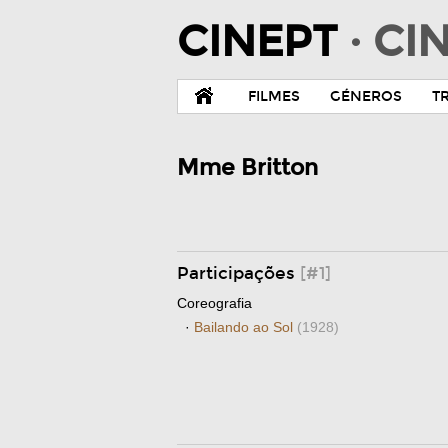
CINEPT
· C
FILMES
GÉNEROS
T
Mme Britton
Participações
[#1]
Coreografia
·
Bailando ao Sol
(1928)