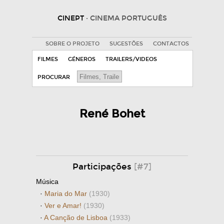
CINEPT
· CINEMA PORTUGUÊS
SOBRE O PROJETO
SUGESTÕES
CONTACTOS
FILMES
GÉNEROS
TRAILERS/VIDEOS
PROCURAR
René Bohet
Participações
[#7]
Música
·
Maria do Mar
(1930)
·
Ver e Amar!
(1930)
·
A Canção de Lisboa
(1933)