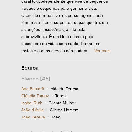
casal toxicodependente que vive de pequenos
truques e esquemas para ganhar a vida.
O círculo é repetitivo, os personagens nada
têm; resta-lhes o corpo, as roupas que trazem,
as acções necessárias, a luta pela
sobrevivência. É um filme minado pelo
desespero de vidas sem saída. Filmam-se
rostos e corpos e estes não podem
...
Ver mais
Equipa
Elenco [#5]
Ana Bustorff
· Mãe de Teresa
Cláudia Tomaz
· Teresa
Isabel Ruth
· Cliente Mulher
João d'Ávila
· Cliente Homem
João Pereira
· João